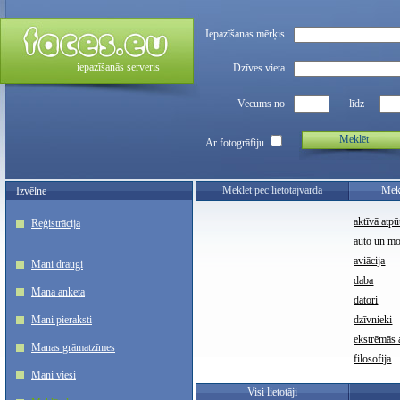
Iepazīšanas mērķis
iepazīšanās serveris
Dzīves vieta
Vecums no
līdz
Meklēt
Ar fotogrāfiju
Meklēt pēc lietotājvārda
Mekl
Izvēlne
aktīvā atpū
Reģistrācija
auto un m
aviācija
Mani draugi
daba
Mana anketa
datori
Mani pieraksti
dzīvnieki
ekstrēmās a
Manas grāmatzīmes
filosofija
Mani viesi
Visi lietotāji