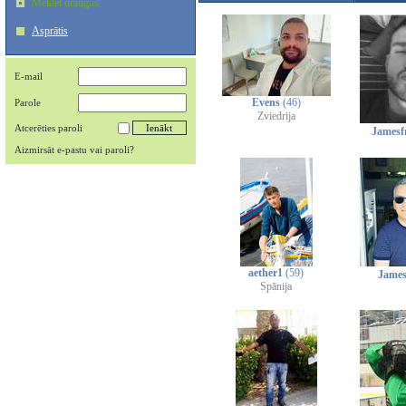
Meklēt draugus
Asprātis
E-mail
Evens
(46)
Parole
Zviedrija
Atcerēties paroli
Jamesf
Aizmirsāt e-pastu vai paroli?
aether1
(59)
Jame
Spānija