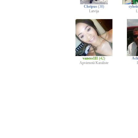
Chripus
(38)
cyhei
Latvija
L
vaness111
(42)
Ac
Apvienotā Karaliste
I