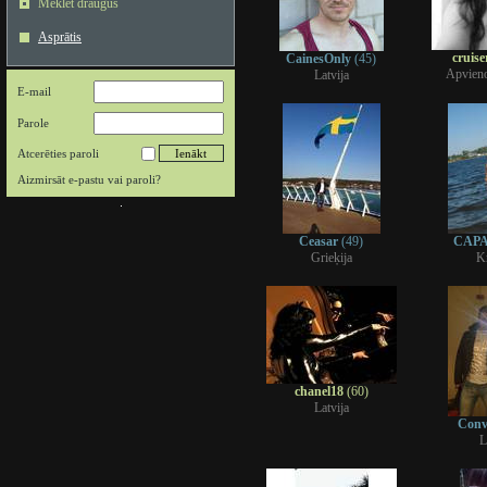
Meklēt draugus
Asprātis
cruis
CainesOnly
(45)
Apvieno
Latvija
E-mail
Parole
Atcerēties paroli
Aizmirsāt e-pastu vai paroli?
Ceasar
(49)
CAP
Grieķija
Kr
chanel18
(60)
Latvija
Conv
L