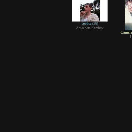
coolice
(36)
Apvienotā Karaliste
Camer
L