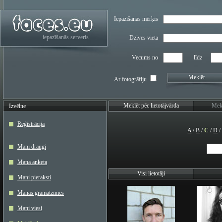
Iepazīšanas mērķis
iepazīšanās serveris
Dzīves vieta
Vecums no
līdz
Meklēt
Ar fotogrāfiju
Meklēt pēc lietotājvārda
Mekl
Izvēlne
Reģistrācija
A
/
B
/
C
/
D
Mani draugi
Mana anketa
Visi lietotāji
Mani pieraksti
Manas grāmatzīmes
Mani viesi